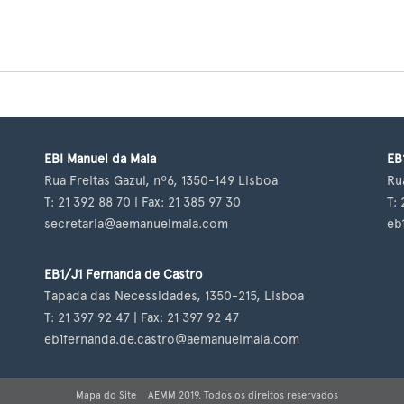
EBI Manuel da Maia
EB
Rua Freitas Gazul, nº6, 1350-149 Lisboa
Ru
T: 21 392 88 70 | Fax: 21 385 97 30
T: 
secretaria@aemanuelmaia.com
eb
EB1/J1 Fernanda de Castro
Tapada das Necessidades, 1350-215, Lisboa
T: 21 397 92 47 | Fax: 21 397 92 47
eb1fernanda.de.castro@aemanuelmaia.com
Mapa do Site
AEMM 2019. Todos os direitos reservados