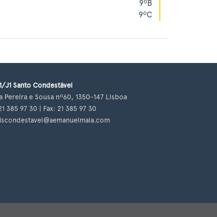
9ºB
9ºC
1/J1 Santo Condestável
a Pereira e Sousa nº60, 1350-147 Lisboa
21 385 97 30 | Fax: 21 385 97 30
1scondestavel@aemanuelmaia.com