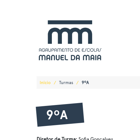
Início
/
Turmas
/
9ºA
9ºA
Diretor de Turma:
Sofia Gonçalves